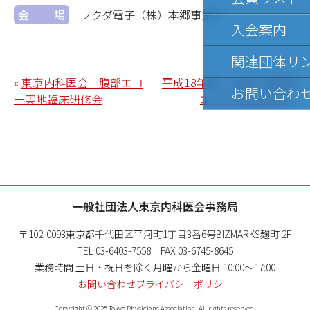
会場
フクダ電子（株）本郷事業所
入会案内
関連団体リ
«
東京内科医会 腹部エコ
平成18年度 心臓・頚動脈
お問い合わ
ー実地臨床研修会
エコー実地研修会
»
一般社団法人東京内科医会事務局
〒102-0093
東京都千代田区平河町1丁目3番6号
BIZMARKS麹町 2F
TEL 03-6403-7558 FAX 03-6745-8645
業務時間 土日・祝日を除く月曜から金曜日
10:00～17:00
お問い合わせ
プライバシーポリシー
Copyright © 2025 Tokyo Physicians Association. All rights reserved.