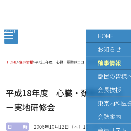
Tokyo Physicians Association
HOME
お知らせ
催事情報
HOME
>
催事情報
>
平成18年度 心臓・頚動脈エコー実地研修会
都民の皆様
会長挨拶
平成18年度 心臓・頚動脈エコ
東京内科医
ー実地研修会
会誌案内
日時
2006年10月12日（木）
18：45～21：00
会員リスト