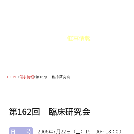
HOME
お知らせ
催事情報
都民の皆様
会誌案内
会員リスト
入会案内
関連団
HOME
>
催事情報
>
第162回 臨床研究会
第162回 臨床研究会
日時
2006年7月22日（土）
15：00～18：00