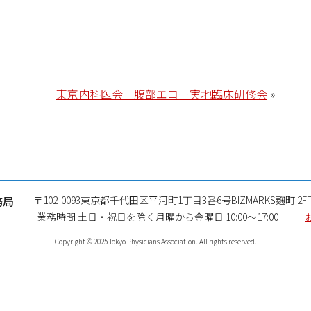
東京内科医会 腹部エコー実地臨床研修会
»
務局
〒102-0093
東京都千代田区平河町1丁目3番6号
BIZMARKS麹町 2F
業務時間 土日・祝日を除く月曜から金曜日
10:00～17:00
Copyright © 2025 Tokyo Physicians Association. All rights reserved.