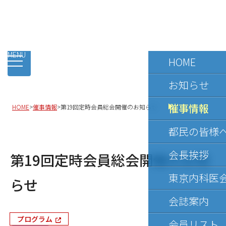
Tokyo Physicians Association
HOME
お知らせ
催事情報
HOME
>
催事情報
>
第19回定時会員総会開催のお知らせ
都民の皆様
会長挨拶
第19回定時会員総会開催のお知
東京内科医
らせ
会誌案内
プログラム
会員リスト