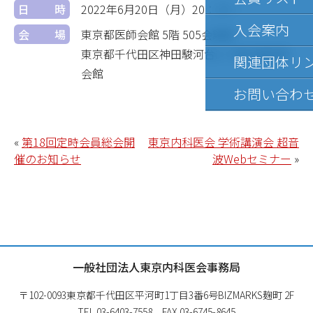
日時
2022年6月20日（月）
20：20～
入会案内
会場
東京都医師会館 5階 505会議室
東京都千代田区神田駿河台2-5 東京都医師
関連団体リ
会館
お問い合わ
«
第18回定時会員総会開
東京内科医会 学術講演会 超音
催のお知らせ
波Webセミナー
»
一般社団法人東京内科医会事務局
〒102-0093
東京都千代田区平河町1丁目3番6号
BIZMARKS麹町 2F
TEL 03-6403-7558 FAX 03-6745-8645